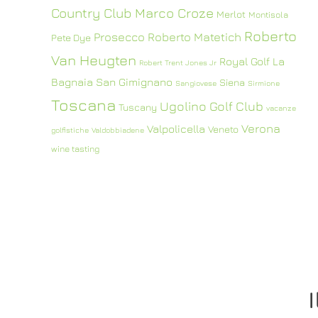
Country Club
Marco Croze
Merlot
Montisola
Roberto
Prosecco
Roberto Matetich
Pete Dye
Van Heugten
Royal Golf La
Robert Trent Jones Jr
Bagnaia
San Gimignano
Siena
Sangiovese
Sirmione
Toscana
Ugolino Golf Club
Tuscany
vacanze
Verona
Valpolicella
Veneto
golfistiche
Valdobbiadene
wine tasting