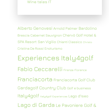
Wine tales IT
Alberto Genovesi
Bardolino
Arnold Palmer
Chervò Golf Hotel &
Brescia
Cabernet Sauvignon
SPA Resort San Vigilio
Chianti Classico
Christo
Cristina De Rossi
Enoturismo
Experiences Italy4golf
Fabio Ceccarelli
Firenze
Florence
Franciacorta
Franciacorta Golf Club
Gardagolf Country Club
Golf e business
Italy4golf
Lago d'Iseo
Italy4golf Experiences
Lago di Garda
Le Pavoniere Golf &