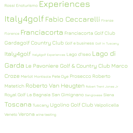
Experiences
Rossi
Enoturismo
Italy4golf
Fabio Ceccarelli
Firenze
Franciacorta
Franciacorta Golf Club
Florence
Gardagolf Country Club
Golf e business
Golf in Tuscany
Lago di
Italy4golf
Lago d'Iseo
Italy4golf Experiences
Garda
Le Pavoniere Golf & Country Club
Marco
Croze
Prosecco
Roberto
Merlot
Pete Dye
Montisola
Roberto Van Heugten
Matetich
Robert Trent Jones Jr
Royal Golf La Bagnaia
San Gimignano
Siena
Sangiovese
Toscana
Ugolino Golf Club
Valpolicella
Tuscany
Verona
Veneto
wine tasting