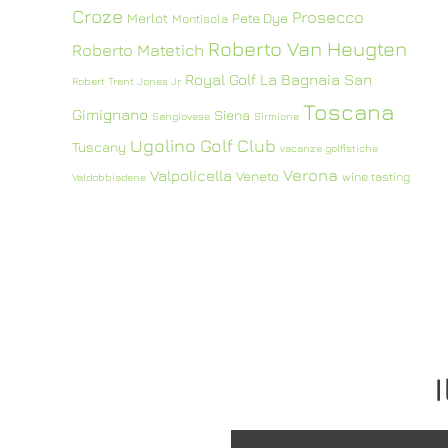
Croze
Prosecco
Merlot
Pete Dye
Montisola
Roberto Van Heugten
Roberto Matetich
Royal Golf La Bagnaia
San
Robert Trent Jones Jr
Toscana
Gimignano
Siena
Sangiovese
Sirmione
Ugolino Golf Club
Tuscany
vacanze golfistiche
Verona
Valpolicella
Veneto
wine tasting
Valdobbiadene