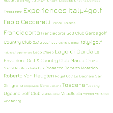
Resort San Vigilio
Chianti Classico
Cristina De Rossi
Chianti
Experiences Italy4golf
Enoturismo
Fabio Ceccarelli
Firenze
Florence
Franciacorta
Gardagolf
Franciacorta Golf Club
Italy4golf
Country Club
Golf e business
Golf in Tuscany
Lago di Garda
Le
Lago d'Iseo
Italy4golf Experiences
Pavoniere Golf & Country Club
Marco Croze
Prosecco
Roberto Matetich
Merlot
Pete Dye
Montisola
Roberto Van Heugten
Royal Golf La Bagnaia
San
Toscana
Gimignano
Siena
Tuscany
Sangiovese
Sirmione
Ugolino Golf Club
Verona
Valpolicella
Veneto
Valdobbiadene
wine tasting