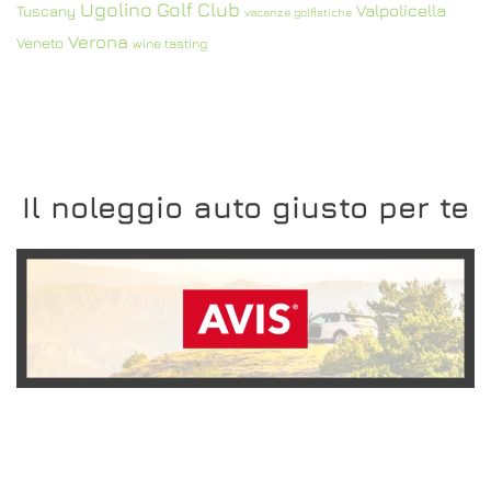
Ugolino Golf Club
Valpolicella
Tuscany
vacanze golfistiche
Verona
Veneto
wine tasting
Il noleggio auto giusto per te
SCOPRI L'OFFERTA