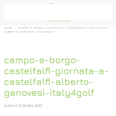
Passa al contenuto principale
HOME
CAMPO-E-BORGO-CASTELFALFI-GIORNATA-A-CASTELFALFI-
ALBERTO-GENOVESI-ITALY4GOLF
campo-e-borgo-
castelfalfi-giornata-a-
castelfalfi-alberto-
genovesi-italy4golf
Scritto il
19 Ottobre 2020
.