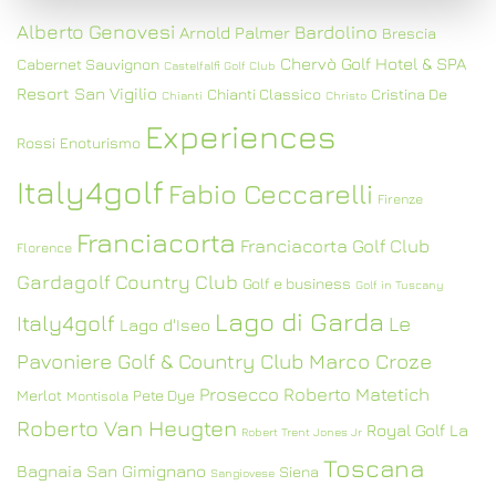
Alberto Genovesi
Bardolino
Arnold Palmer
Brescia
Chervò Golf Hotel & SPA
Cabernet Sauvignon
Castelfalfi Golf Club
Resort San Vigilio
Chianti Classico
Cristina De
Chianti
Christo
Experiences
Rossi
Enoturismo
Italy4golf
Fabio Ceccarelli
Firenze
Franciacorta
Franciacorta Golf Club
Florence
Gardagolf Country Club
Golf e business
Golf in Tuscany
Lago di Garda
Italy4golf
Le
Lago d'Iseo
Pavoniere Golf & Country Club
Marco Croze
Prosecco
Roberto Matetich
Merlot
Pete Dye
Montisola
Roberto Van Heugten
Royal Golf La
Robert Trent Jones Jr
Toscana
Bagnaia
San Gimignano
Siena
Sangiovese