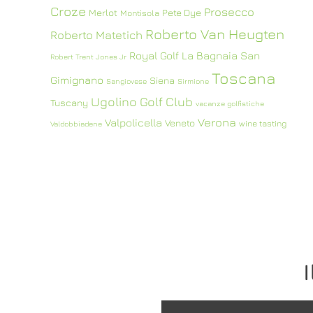
Croze
Prosecco
Merlot
Pete Dye
Montisola
Roberto Van Heugten
Roberto Matetich
Royal Golf La Bagnaia
San
Robert Trent Jones Jr
Toscana
Gimignano
Siena
Sangiovese
Sirmione
Ugolino Golf Club
Tuscany
vacanze golfistiche
Verona
Valpolicella
Veneto
wine tasting
Valdobbiadene