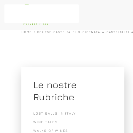
Passa al contenuto principale
HOME
COURSE-CASTELFALFI-3-GIORNATA-A-CASTELFALFI-
Le nostre
Rubriche
LOST BALLS IN ITALY
WINE TALES
WALKS OF WINES