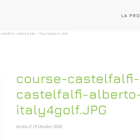
LA PR
ALBERTO-GENOVESI-ITALY4GOLF.JPG
course-castelfalfi
castelfalfi-albert
italy4golf.JPG
Scritto il
19 Ottobre 2020
.