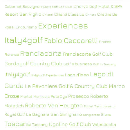
Chervò Golf Hotel & SPA
Cabernet Sauvignon
Castelfalfi Golf Club
Resort San Vigilio
Chianti Classico
Cristina De
Chianti
Christo
Experiences
Rossi
Enoturismo
Italy4golf
Fabio Ceccarelli
Firenze
Franciacorta
Franciacorta Golf Club
Florence
Gardagolf Country Club
Golf e business
Golf in Tuscany
Lago di
Italy4golf
Lago d'Iseo
Italy4golf Experiences
Garda
Le Pavoniere Golf & Country Club
Marco
Croze
Prosecco
Roberto
Merlot
Pete Dye
Montisola
Roberto Van Heugten
Matetich
Robert Trent Jones Jr
Royal Golf La Bagnaia
San Gimignano
Siena
Sangiovese
Toscana
Ugolino Golf Club
Valpolicella
Tuscany