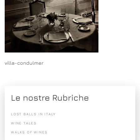
villa-condulmer
Le nostre Rubriche
LOST BALLS IN ITALY
WINE TALES
WALKS OF WINES