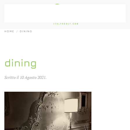
Passa al contenuto principale
HOME
DINING
dining
Scritto il
10 Agosto 2021
.