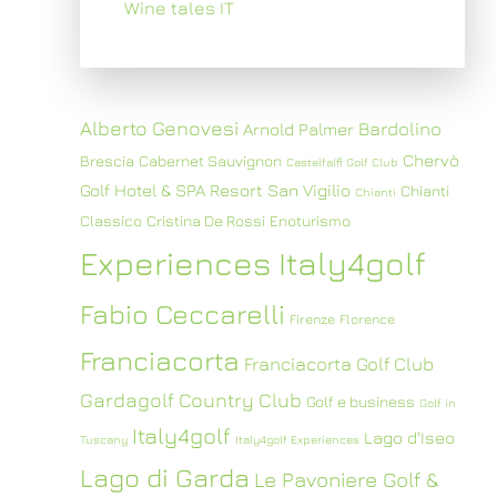
Wine tales IT
Alberto Genovesi
Bardolino
Arnold Palmer
Chervò
Brescia
Cabernet Sauvignon
Castelfalfi Golf Club
Golf Hotel & SPA Resort San Vigilio
Chianti
Chianti
Classico
Cristina De Rossi
Enoturismo
Experiences Italy4golf
Fabio Ceccarelli
Firenze
Florence
Franciacorta
Franciacorta Golf Club
Gardagolf Country Club
Golf e business
Golf in
Italy4golf
Lago d'Iseo
Tuscany
Italy4golf Experiences
Lago di Garda
Le Pavoniere Golf &