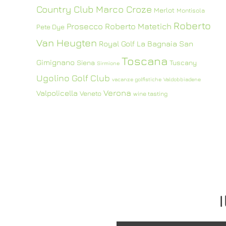
Country Club
Marco Croze
Merlot
Montisola
Roberto
Prosecco
Roberto Matetich
Pete Dye
Van Heugten
Royal Golf La Bagnaia
San
Toscana
Gimignano
Siena
Tuscany
Sirmione
Ugolino Golf Club
vacanze golfistiche
Valdobbiadene
Verona
Valpolicella
Veneto
wine tasting