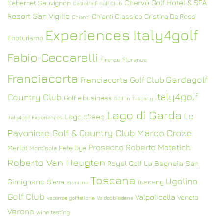
Chervò Golf Hotel & SPA
Cabernet Sauvignon
Castelfalfi Golf Club
Resort San Vigilio
Chianti Classico
Cristina De Rossi
Chianti
Experiences Italy4golf
Enoturismo
Fabio Ceccarelli
Firenze
Florence
Franciacorta
Gardagolf
Franciacorta Golf Club
Italy4golf
Country Club
Golf e business
Golf in Tuscany
Lago di Garda
Le
Lago d'Iseo
Italy4golf Experiences
Pavoniere Golf & Country Club
Marco Croze
Prosecco
Roberto Matetich
Merlot
Pete Dye
Montisola
Roberto Van Heugten
Royal Golf La Bagnaia
San
Toscana
Ugolino
Gimignano
Siena
Tuscany
Sirmione
Golf Club
Valpolicella
Veneto
vacanze golfistiche
Valdobbiadene
Verona
wine tasting