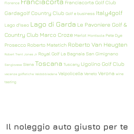
Franciacorta
Franciacorta Golf Club
Florence
Italy4golf
Gardagolf Country Club
Golf e business
Lago di Garda
Le Pavoniere Golf &
Lago d'Iseo
Country Club
Marco Croze
Merlot
Pete Dye
Montisola
Roberto Van Heugten
Prosecco
Roberto Matetich
Royal Golf La Bagnaia
San Gimignano
Robert Trent Jones Jr
Toscana
Ugolino Golf Club
Siena
Tuscany
Sangiovese
Verona
Valpolicella
Veneto
wine
vacanze golfistiche
Valdobbiadene
tasting
Il noleggio auto giusto per te