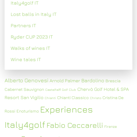
Italy4golf IT
Lost balls in Italy IT
Partners IT
Ryder CUP 2023 IT
Walks of wines IT
Wine tales IT
Alberto Genovesi
Bardolino
Arnold Palmer
Brescia
Chervò Golf Hotel & SPA
Cabernet Sauvignon
Castelfalfi Golf Club
Resort San Vigilio
Chianti Classico
Cristina De
Chianti
Christo
Experiences
Rossi
Enoturismo
Italy4golf
Fabio Ceccarelli
Firenze