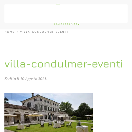
Passa al contenuto principale
HOME
VILLA-CONDULMER-EVENTI
villa-condulmer-eventi
Scritto il
10 Agosto 2021
.