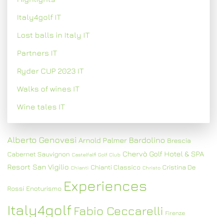
Italy4golf IT
Lost balls in Italy IT
Partners IT
Ryder CUP 2023 IT
Walks of wines IT
Wine tales IT
Alberto Genovesi
Bardolino
Arnold Palmer
Brescia
Chervò Golf Hotel & SPA
Cabernet Sauvignon
Castelfalfi Golf Club
Resort San Vigilio
Chianti Classico
Cristina De
Chianti
Christo
Experiences
Rossi
Enoturismo
Italy4golf
Fabio Ceccarelli
Firenze