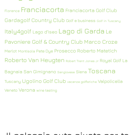
Franciacorta
Franciacorta Golf Club
Florence
Gardagolf Country Club
Golf e business
Golf in Tuscany
Lago di Garda
Italy4golf
Le
Lago d'Iseo
Pavoniere Golf & Country Club
Marco Croze
Prosecco
Roberto Matetich
Merlot
Pete Dye
Montisola
Roberto Van Heugten
Royal Golf La
Robert Trent Jones Jr
Toscana
Bagnaia
San Gimignano
Siena
Sangiovese
Ugolino Golf Club
Valpolicella
Tuscany
vacanze golfistiche
Verona
Veneto
wine tasting