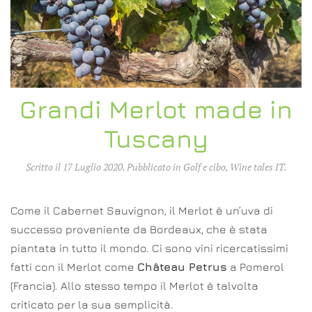
Grandi Merlot made in
Tuscany
Scritto il
17 Luglio 2020
. Pubblicato in
Golf e cibo
,
Wine tales IT
.
Come il Cabernet Sauvignon, il Merlot è un’uva di
successo proveniente da Bordeaux, che è stata
piantata in tutto il mondo. Ci sono vini ricercatissimi
fatti con il Merlot come
Château Petrus
a Pomerol
(Francia). Allo stesso tempo il Merlot è talvolta
criticato per la sua semplicità.