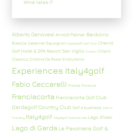
Wine tales IT
Alberto Genovesi
Bardolino
Arnold Palmer
Chervò
Brescia
Cabernet Sauvignon
Castelfalfi Golf Club
Golf Hotel & SPA Resort San Vigilio
Chianti
Chianti
Classico
Cristina De Rossi
Enoturismo
Experiences Italy4golf
Fabio Ceccarelli
Firenze
Florence
Franciacorta
Franciacorta Golf Club
Gardagolf Country Club
Golf e business
Golf in
Italy4golf
Lago d'Iseo
Tuscany
Italy4golf Experiences
Lago di Garda
Le Pavoniere Golf &