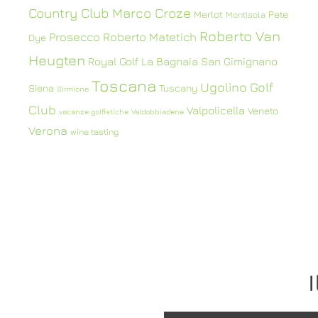
Country Club
Marco Croze
Merlot
Pete
Montisola
Roberto Van
Prosecco
Roberto Matetich
Dye
Heugten
Royal Golf La Bagnaia
San Gimignano
Toscana
Ugolino Golf
Siena
Tuscany
Sirmione
Club
Valpolicella
Veneto
vacanze golfistiche
Valdobbiadene
Verona
wine tasting