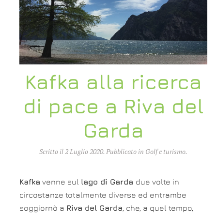
Kafka alla ricerca
di pace a Riva del
Garda
Scritto il
2 Luglio 2020
. Pubblicato in
Golf e turismo
.
Kafka
venne sul
lago di Garda
due volte in
circostanze totalmente diverse ed entrambe
soggiornò a
Riva del Garda
, che, a quel tempo,