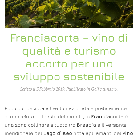
Franciacorta – vino di
qualità e turismo
accorto per uno
sviluppo sostenibile
Scritto il
5 Febbraio 2019
. Pubblicato in
Golf e turismo
.
Poco conosciuta a livello nazionale e praticamente
sconosciuta nel resto del mondo, la
Franciacorta
è
una zona collinare situata tra
Brescia
e il versante
meridionale del
Lago d’Iseo
nota agli amanti del
vino