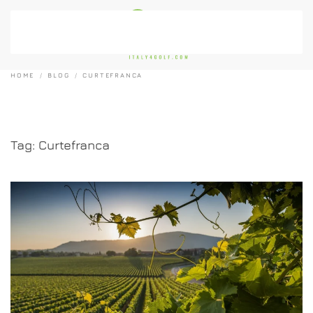
Passa al contenuto principale
HOME
BLOG
CURTEFRANCA
Tag:
Curtefranca