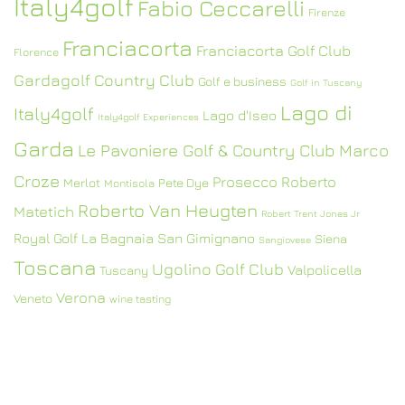
Italy4golf
Fabio Ceccarelli
Firenze
Franciacorta
Franciacorta Golf Club
Florence
Gardagolf Country Club
Golf e business
Golf in Tuscany
Lago di
Italy4golf
Lago d'Iseo
Italy4golf Experiences
Garda
Le Pavoniere Golf & Country Club
Marco
Croze
Prosecco
Roberto
Merlot
Pete Dye
Montisola
Roberto Van Heugten
Matetich
Robert Trent Jones Jr
Royal Golf La Bagnaia
San Gimignano
Siena
Sangiovese
Toscana
Ugolino Golf Club
Valpolicella
Tuscany
Verona
Veneto
wine tasting