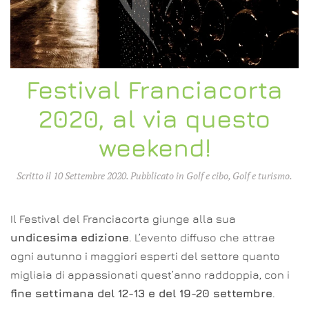
Festival Franciacorta
2020, al via questo
weekend!
Scritto il
10 Settembre 2020
. Pubblicato in
Golf e cibo
,
Golf e turismo
.
Il Festival del Franciacorta giunge alla sua
undicesima edizione
. L’evento diffuso che attrae
ogni autunno i maggiori esperti del settore quanto
migliaia di appassionati quest’anno raddoppia, con i
fine settimana del 12-13 e del 19-20 settembre
.