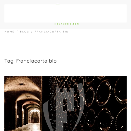
Passa al contenuto principale
HOME
BLOG
FRANCIACORTA BIO
Tag:
Franciacorta bio