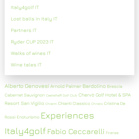
Italy4golf IT
Lost balls in Italy IT
Partners IT
Ryder CUP 2023 IT
Walks of wines IT
Wine tales IT
Alberto Genovesi
Bardolino
Arnold Palmer
Brescia
Chervò Golf Hotel & SPA
Cabernet Sauvignon
Castelfalfi Golf Club
Resort San Vigilio
Chianti Classico
Cristina De
Chianti
Christo
Experiences
Rossi
Enoturismo
Italy4golf
Fabio Ceccarelli
Firenze