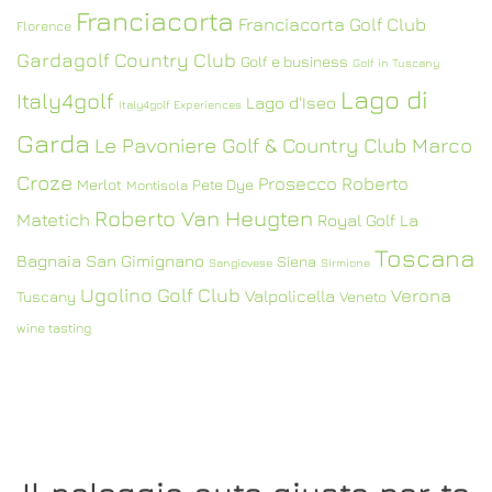
Franciacorta
Franciacorta Golf Club
Florence
Gardagolf Country Club
Golf e business
Golf in Tuscany
Lago di
Italy4golf
Lago d'Iseo
Italy4golf Experiences
Garda
Le Pavoniere Golf & Country Club
Marco
Croze
Prosecco
Roberto
Merlot
Pete Dye
Montisola
Roberto Van Heugten
Matetich
Royal Golf La
Toscana
Bagnaia
San Gimignano
Siena
Sangiovese
Sirmione
Ugolino Golf Club
Verona
Valpolicella
Tuscany
Veneto
wine tasting