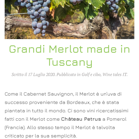
Grandi Merlot made in
Tuscany
Scritto il
17 Luglio 2020
. Pubblicato in
Golf e cibo
,
Wine tales IT
.
Come il Cabernet Sauvignon, il Merlot è un’uva di
successo proveniente da Bordeaux, che è stata
piantata in tutto il mondo. Ci sono vini ricercatissimi
fatti con il Merlot come
Château Petrus
a Pomerol
(Francia). Allo stesso tempo il Merlot è talvolta
criticato per la sua semplicità.