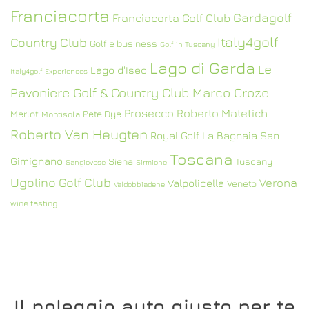
Franciacorta
Gardagolf
Franciacorta Golf Club
Italy4golf
Country Club
Golf e business
Golf in Tuscany
Lago di Garda
Le
Lago d'Iseo
Italy4golf Experiences
Pavoniere Golf & Country Club
Marco Croze
Prosecco
Roberto Matetich
Merlot
Pete Dye
Montisola
Roberto Van Heugten
Royal Golf La Bagnaia
San
Toscana
Gimignano
Siena
Tuscany
Sangiovese
Sirmione
Ugolino Golf Club
Verona
Valpolicella
Veneto
Valdobbiadene
wine tasting
Il noleggio auto giusto per te