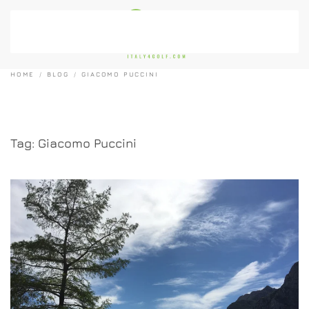
Passa al contenuto principale
HOME
BLOG
GIACOMO PUCCINI
Tag:
Giacomo Puccini