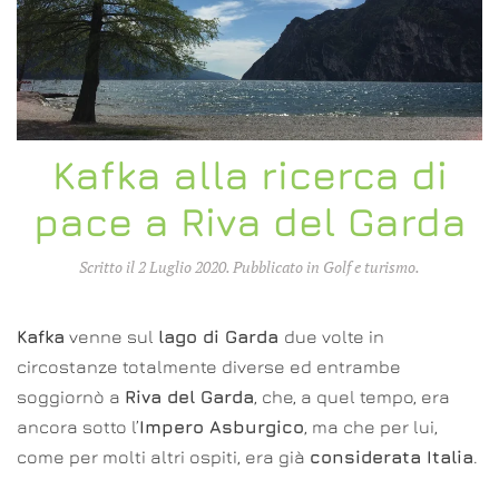
Kafka alla ricerca di
pace a Riva del Garda
Scritto il
2 Luglio 2020
. Pubblicato in
Golf e turismo
.
Kafka
venne sul
lago di Garda
due volte in
circostanze totalmente diverse ed entrambe
soggiornò a
Riva del Garda
, che, a quel tempo, era
ancora sotto l’
Impero Asburgico
, ma che per lui,
come per molti altri ospiti, era già
considerata Italia
.