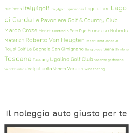
Lago
Italy4golf
Lago d'Iseo
business
Italy4golf Experiences
di Garda
Le Pavoniere Golf & Country Club
Marco Croze
Prosecco
Roberto
Merlot
Pete Dye
Montisola
Roberto Van Heugten
Matetich
Robert Trent Jones Jr
Royal Golf La Bagnaia
San Gimignano
Siena
Sangiovese
Sirmione
Toscana
Ugolino Golf Club
Tuscany
vacanze golfistiche
Verona
Valpolicella
Veneto
wine tasting
Valdobbiadene
Il noleggio auto giusto per te