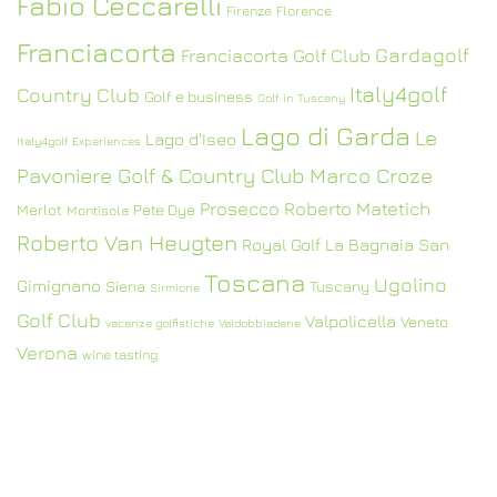
Fabio Ceccarelli
Firenze
Florence
Franciacorta
Gardagolf
Franciacorta Golf Club
Italy4golf
Country Club
Golf e business
Golf in Tuscany
Lago di Garda
Le
Lago d'Iseo
Italy4golf Experiences
Pavoniere Golf & Country Club
Marco Croze
Prosecco
Roberto Matetich
Merlot
Pete Dye
Montisola
Roberto Van Heugten
Royal Golf La Bagnaia
San
Toscana
Ugolino
Gimignano
Siena
Tuscany
Sirmione
Golf Club
Valpolicella
Veneto
vacanze golfistiche
Valdobbiadene
Verona
wine tasting