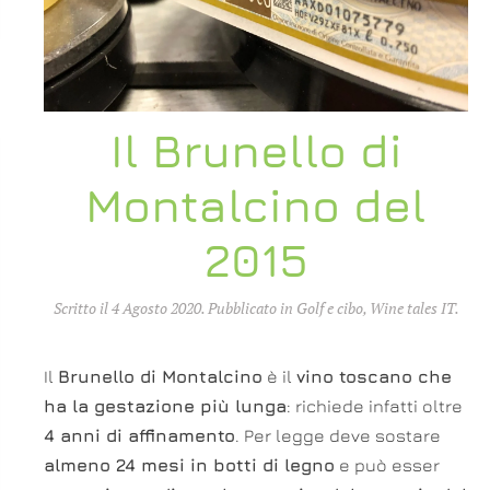
Il Brunello di
Montalcino del
2015
Scritto il
4 Agosto 2020
. Pubblicato in
Golf e cibo
,
Wine tales IT
.
Il
Brunello di Montalcino
è il
vino toscano che
ha la gestazione più lunga
: richiede infatti oltre
4 anni di affinamento
. Per legge deve sostare
almeno 24 mesi in botti di legno
e può esser