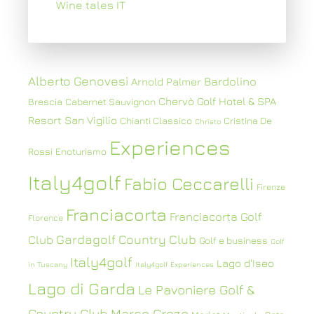
Wine tales IT
Alberto Genovesi
Bardolino
Arnold Palmer
Chervò Golf Hotel & SPA
Brescia
Cabernet Sauvignon
Resort San Vigilio
Chianti Classico
Cristina De
Christo
Experiences
Rossi
Enoturismo
Italy4golf
Fabio Ceccarelli
Firenze
Franciacorta
Franciacorta Golf
Florence
Gardagolf Country Club
Club
Golf e business
Golf
Italy4golf
Lago d'Iseo
in Tuscany
Italy4golf Experiences
Lago di Garda
Le Pavoniere Golf &
Country Club
Marco Croze