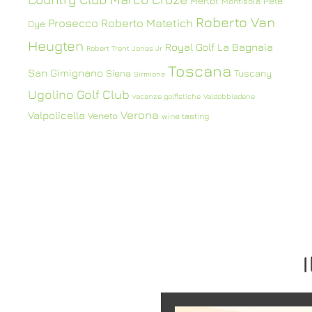
Merlot
Pete
Montisola
Roberto Van
Prosecco
Roberto Matetich
Dye
Heugten
Royal Golf La Bagnaia
Robert Trent Jones Jr
Toscana
San Gimignano
Siena
Tuscany
Sirmione
Ugolino Golf Club
vacanze golfistiche
Valdobbiadene
Verona
Valpolicella
Veneto
wine tasting