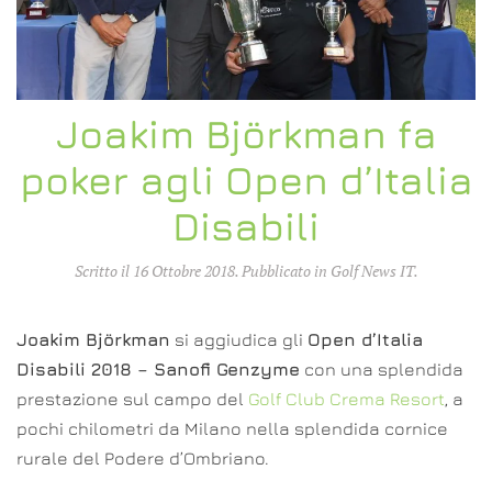
Joakim Björkman fa
poker agli Open d’Italia
Disabili
Scritto il
16 Ottobre 2018
. Pubblicato in
Golf News IT
.
Joakim Björkman
si aggiudica gli
Open d’Italia
Disabili 2018 – Sanofi Genzyme
con una splendida
prestazione sul campo del
Golf Club Crema Resort
, a
pochi chilometri da Milano nella splendida cornice
rurale del Podere d’Ombriano.