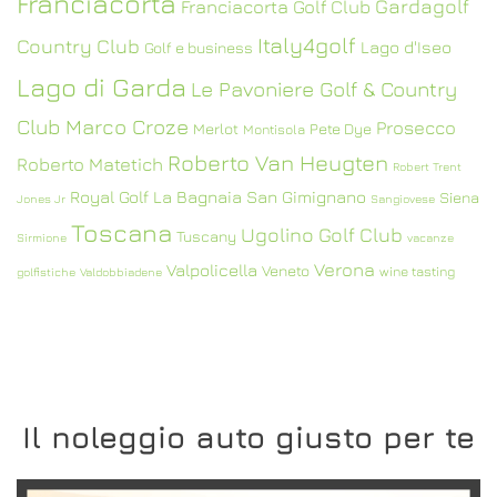
Franciacorta
Gardagolf
Franciacorta Golf Club
Italy4golf
Country Club
Lago d'Iseo
Golf e business
Lago di Garda
Le Pavoniere Golf & Country
Club
Marco Croze
Prosecco
Merlot
Pete Dye
Montisola
Roberto Van Heugten
Roberto Matetich
Robert Trent
Royal Golf La Bagnaia
San Gimignano
Siena
Jones Jr
Sangiovese
Toscana
Ugolino Golf Club
Tuscany
Sirmione
vacanze
Verona
Valpolicella
Veneto
wine tasting
golfistiche
Valdobbiadene
Il noleggio auto giusto per te