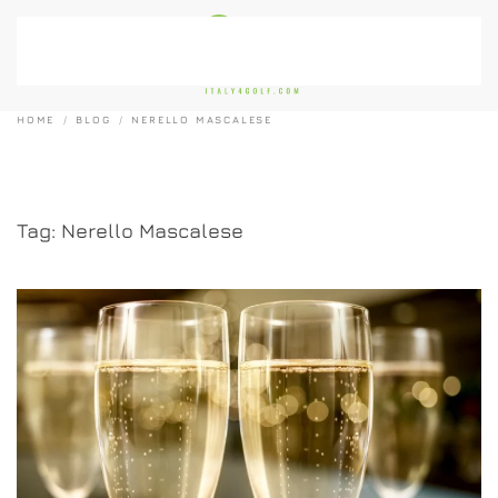
Passa al contenuto principale
HOME
BLOG
NERELLO MASCALESE
Tag:
Nerello Mascalese