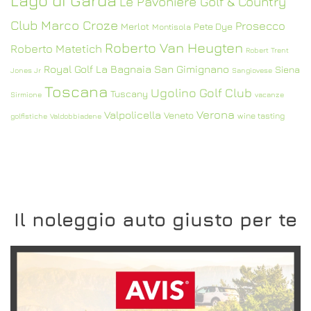
Lago di Garda
Le Pavoniere Golf & Country
Club
Marco Croze
Prosecco
Merlot
Pete Dye
Montisola
Roberto Van Heugten
Roberto Matetich
Robert Trent
Royal Golf La Bagnaia
San Gimignano
Siena
Jones Jr
Sangiovese
Toscana
Ugolino Golf Club
Tuscany
Sirmione
vacanze
Verona
Valpolicella
Veneto
wine tasting
golfistiche
Valdobbiadene
Il noleggio auto giusto per te