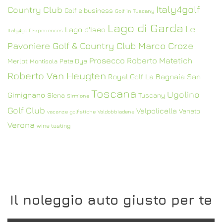
Italy4golf
Country Club
Golf e business
Golf in Tuscany
Lago di Garda
Le
Lago d'Iseo
Italy4golf Experiences
Pavoniere Golf & Country Club
Marco Croze
Prosecco
Roberto Matetich
Merlot
Pete Dye
Montisola
Roberto Van Heugten
Royal Golf La Bagnaia
San
Toscana
Ugolino
Gimignano
Siena
Tuscany
Sirmione
Golf Club
Valpolicella
Veneto
vacanze golfistiche
Valdobbiadene
Verona
wine tasting
Il noleggio auto giusto per te