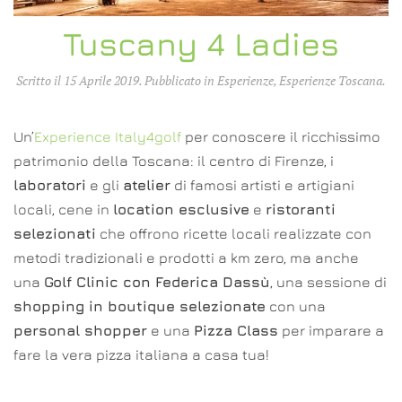
Tuscany 4 Ladies
Scritto il
15 Aprile 2019
. Pubblicato in
Esperienze
,
Esperienze Toscana
.
Un’
Experience Italy4golf
per conoscere il ricchissimo
patrimonio della Toscana: il centro di Firenze, i
laboratori
e gli
atelier
di famosi artisti e artigiani
locali, cene in
location esclusive
e
ristoranti
selezionati
che offrono ricette locali realizzate con
metodi tradizionali e prodotti a km zero, ma anche
una
Golf Clinic con Federica Dassù
, una sessione di
shopping in boutique selezionate
con una
personal shopper
e una
Pizza Class
per imparare a
fare la vera pizza italiana a casa tua!