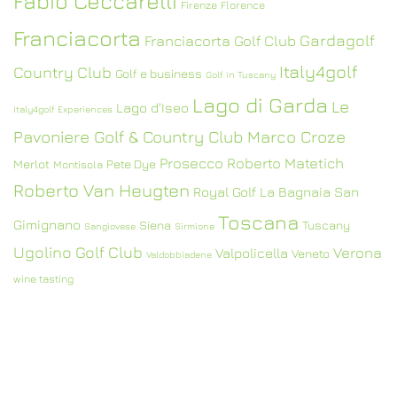
Fabio Ceccarelli
Firenze
Florence
Franciacorta
Gardagolf
Franciacorta Golf Club
Italy4golf
Country Club
Golf e business
Golf in Tuscany
Lago di Garda
Le
Lago d'Iseo
Italy4golf Experiences
Pavoniere Golf & Country Club
Marco Croze
Prosecco
Roberto Matetich
Merlot
Pete Dye
Montisola
Roberto Van Heugten
Royal Golf La Bagnaia
San
Toscana
Gimignano
Siena
Tuscany
Sangiovese
Sirmione
Ugolino Golf Club
Verona
Valpolicella
Veneto
Valdobbiadene
wine tasting