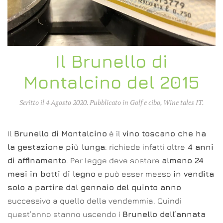
Il Brunello di
Montalcino del 2015
Scritto il
4 Agosto 2020
. Pubblicato in
Golf e cibo
,
Wine tales IT
.
Il
Brunello di Montalcino
è il
vino toscano che ha
la gestazione più lunga
: richiede infatti oltre
4 anni
di affinamento
. Per legge deve sostare
almeno 24
mesi in botti di legno
e può esser messo
in vendita
solo a partire dal gennaio del quinto anno
successivo a quello della vendemmia. Quindi
quest’anno stanno uscendo i
Brunello dell’annata