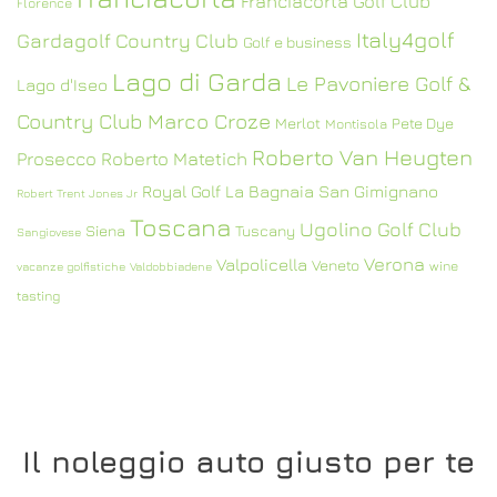
Franciacorta Golf Club
Florence
Italy4golf
Gardagolf Country Club
Golf e business
Lago di Garda
Le Pavoniere Golf &
Lago d'Iseo
Country Club
Marco Croze
Merlot
Pete Dye
Montisola
Roberto Van Heugten
Prosecco
Roberto Matetich
Royal Golf La Bagnaia
San Gimignano
Robert Trent Jones Jr
Toscana
Ugolino Golf Club
Siena
Tuscany
Sangiovese
Verona
Valpolicella
Veneto
wine
vacanze golfistiche
Valdobbiadene
tasting
Il noleggio auto giusto per te