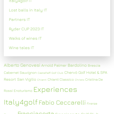
Italy4golf IT
Lost balls in Italy IT
Partners IT
Ryder CUP 2023 IT
Walks of wines IT
Wine tales IT
Alberto Genovesi
Bardolino
Arnold Palmer
Brescia
Chervò Golf Hotel & SPA
Cabernet Sauvignon
Castelfalfi Golf Club
Resort San Vigilio
Chianti Classico
Cristina De
Chianti
Christo
Experiences
Rossi
Enoturismo
Italy4golf
Fabio Ceccarelli
Firenze
Franciacorta