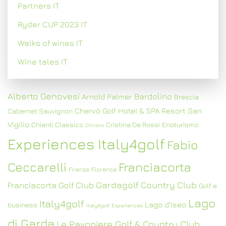
Partners IT
Ryder CUP 2023 IT
Walks of wines IT
Wine tales IT
Alberto Genovesi
Bardolino
Arnold Palmer
Brescia
Chervò Golf Hotel & SPA Resort San
Cabernet Sauvignon
Vigilio
Chianti Classico
Cristina De Rossi
Enoturismo
Christo
Experiences Italy4golf
Fabio
Ceccarelli
Franciacorta
Firenze
Florence
Gardagolf Country Club
Franciacorta Golf Club
Golf e
Lago
Italy4golf
Lago d'Iseo
business
Italy4golf Experiences
di Garda
Le Pavoniere Golf & Country Club