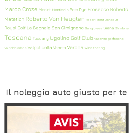
Marco Croze
Prosecco
Roberto
Merlot
Pete Dye
Montisola
Roberto Van Heugten
Matetich
Robert Trent Jones Jr
Royal Golf La Bagnaia
San Gimignano
Siena
Sangiovese
Sirmione
Toscana
Ugolino Golf Club
Tuscany
vacanze golfistiche
Verona
Valpolicella
Veneto
wine tasting
Valdobbiadene
Il noleggio auto giusto per te