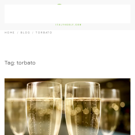
Passa al contenuto principale
HOME
BLOG
TORBATO
Tag:
torbato