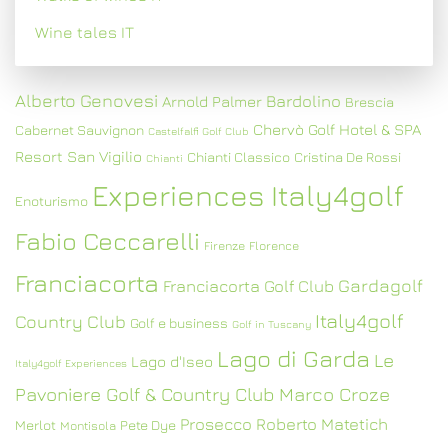
Wine tales IT
Alberto Genovesi
Bardolino
Arnold Palmer
Brescia
Chervò Golf Hotel & SPA
Cabernet Sauvignon
Castelfalfi Golf Club
Resort San Vigilio
Chianti Classico
Cristina De Rossi
Chianti
Experiences Italy4golf
Enoturismo
Fabio Ceccarelli
Firenze
Florence
Franciacorta
Gardagolf
Franciacorta Golf Club
Italy4golf
Country Club
Golf e business
Golf in Tuscany
Lago di Garda
Le
Lago d'Iseo
Italy4golf Experiences
Pavoniere Golf & Country Club
Marco Croze
Prosecco
Roberto Matetich
Merlot
Pete Dye
Montisola