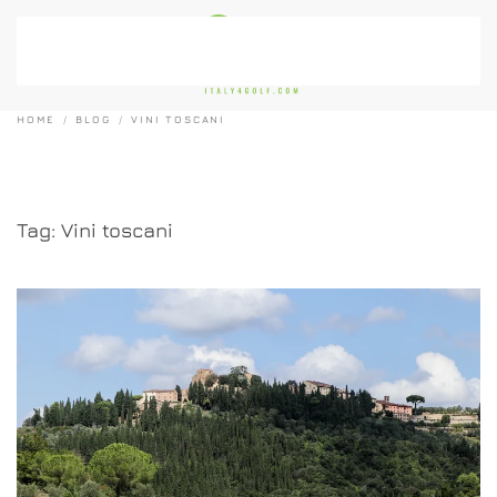
Passa al contenuto principale
HOME
BLOG
VINI TOSCANI
Tag:
Vini toscani