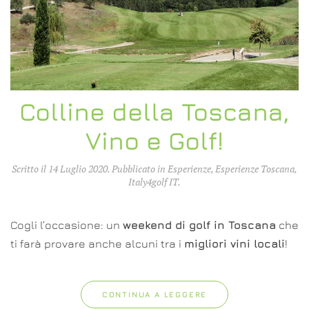
Colline della Toscana,
Vino e Golf!
Scritto il
14 Luglio 2020
. Pubblicato in
Esperienze
,
Esperienze Toscana
,
Italy4golf IT
.
Cogli l’occasione: un
weekend di golf in Toscana
che
ti farà provare anche alcuni tra i
migliori vini locali
!
CONTINUA A LEGGERE