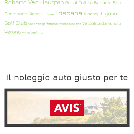
Roberto Van Heugten
Royal Golf La Bagnaia
San
Toscana
Ugolino
Gimignano
Siena
Tuscany
Sirmione
Golf Club
Valpolicella
Veneto
vacanze golfistiche
Valdobbiadene
Verona
wine tasting
Il noleggio auto giusto per te
SCOPRI L'OFFERTA