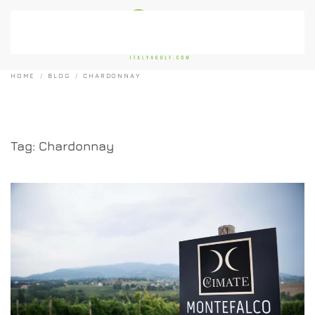
Passa al contenuto principale
HOME
BLOG
CHARDONNAY
Tag:
Chardonnay