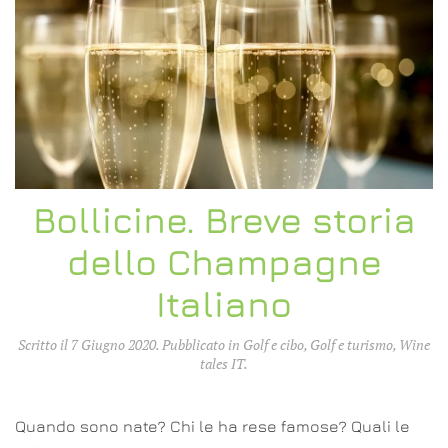
Bollicine. Breve storia
dello Champagne
Italiano
Scritto il
7 Giugno 2020
. Pubblicato in
Golf e cibo
,
Golf e turismo
,
Wine
tales IT
.
Quando sono nate? Chi le ha rese famose? Quali le