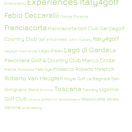
Experiences Italy4golf
Enoturismo
Fabio Ceccarelli
Firenze
Florence
Franciacorta
Gardagolf
Franciacorta Golf Club
Italy4golf
Country Club
Golf e business
Golf in Tuscany
Lago di Garda
Le
Lago d'Iseo
Italy4golf Experiences
Pavoniere Golf & Country Club
Marco Croze
Prosecco
Roberto Matetich
Merlot
Pete Dye
Montisola
Roberto Van Heugten
Royal Golf La Bagnaia
San
Toscana
Ugolino
Gimignano
Siena
Tuscany
Sirmione
Golf Club
Valpolicella
Veneto
vacanze golfistiche
Valdobbiadene
Verona
wine tasting