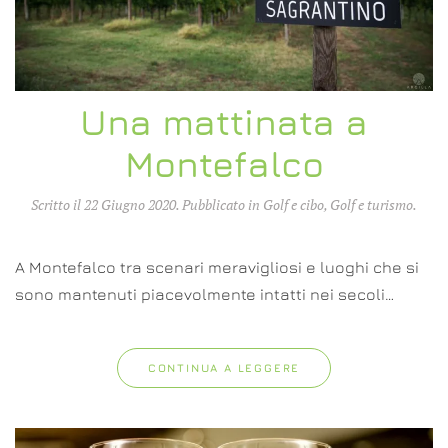
Una mattinata a
Montefalco
Scritto il
22 Giugno 2020
. Pubblicato in
Golf e cibo
,
Golf e turismo
.
A Montefalco tra scenari meravigliosi e luoghi che si
sono mantenuti piacevolmente intatti nei secoli…
CONTINUA A LEGGERE