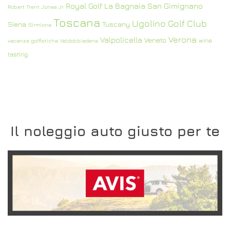
Royal Golf La Bagnaia
San Gimignano
Robert Trent Jones Jr
Toscana
Ugolino Golf Club
Siena
Tuscany
Sirmione
Verona
Valpolicella
Veneto
wine
vacanze golfistiche
Valdobbiadene
tasting
Il noleggio auto giusto per te
SCOPRI L'OFFERTA