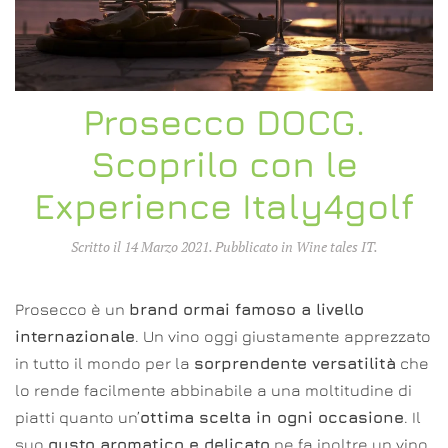
Prosecco DOCG.
Scoprilo con le
Experience Italy4golf
Scritto il
14 Marzo 2021
. Pubblicato in
Wine tales IT
.
Prosecco è un
brand ormai famoso a livello
internazionale
. Un vino oggi giustamente apprezzato
in tutto il mondo per la
sorprendente versatilità
che
lo rende facilmente abbinabile a una moltitudine di
piatti quanto un’
ottima scelta in ogni occasione
. Il
suo
gusto aromatico e delicato
ne fa inoltre un vino