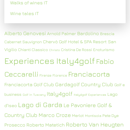
Walks of wines IT
Wine tales IT
Alberto Genovesi
Bardolino
Arnold Palmer
Brescia
Chervò Golf Hotel & SPA Resort San
Cabernet Sauvignon
Vigilio
Chianti Classico
Cristina De Rossi
Enoturismo
Christo
Experiences Italy4golf
Fabio
Ceccarelli
Franciacorta
Firenze
Florence
Gardagolf Country Club
Franciacorta Golf Club
Golf e
Italy4golf
Lago
business
Golf in Tuscany
Italy4golf Experiences
Lago di Garda
Le Pavoniere Golf &
d'Iseo
Country Club
Marco Croze
Merlot
Pete Dye
Montisola
Roberto Van Heugten
Prosecco
Roberto Matetich