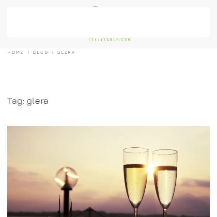
Passa al contenuto principale
HOME
BLOG
GLERA
Tag:
glera