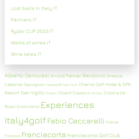
Lost balls in Italy IT
Partners IT
Ryder CUP 2023 IT
Walks of wines IT
Wine tales IT
Alberto Genovesi
Bardolino
Arnold Palmer
Brescia
Chervò Golf Hotel & SPA
Cabernet Sauvignon
Castelfalfi Golf Club
Resort San Vigilio
Chianti Classico
Cristina De
Chianti
Christo
Experiences
Rossi
Enoturismo
Italy4golf
Fabio Ceccarelli
Firenze
Franciacorta
Franciacorta Golf Club
Florence