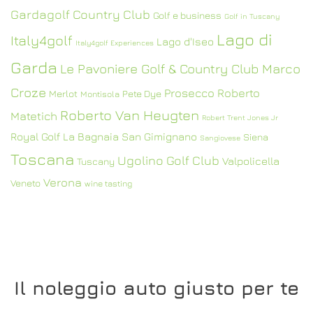
Gardagolf Country Club
Golf e business
Golf in Tuscany
Lago di
Italy4golf
Lago d'Iseo
Italy4golf Experiences
Garda
Le Pavoniere Golf & Country Club
Marco
Croze
Prosecco
Roberto
Merlot
Pete Dye
Montisola
Roberto Van Heugten
Matetich
Robert Trent Jones Jr
Royal Golf La Bagnaia
San Gimignano
Siena
Sangiovese
Toscana
Ugolino Golf Club
Valpolicella
Tuscany
Verona
Veneto
wine tasting
Il noleggio auto giusto per te